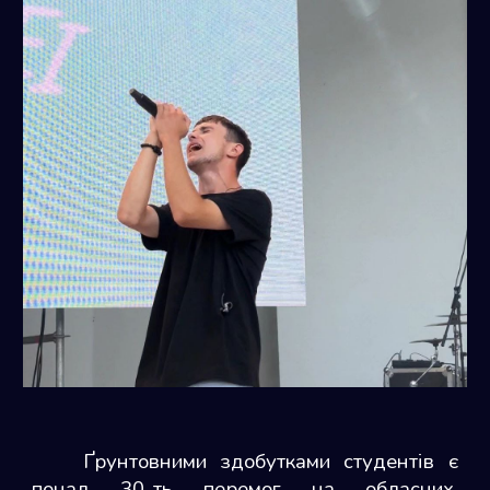
Ґрунтовними здобутками студентів є
понад 30-ть перемог на обласних,