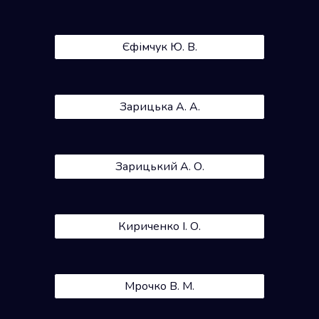
Єфімчук Ю. В.
Зарицька А. А.
Зарицький А. О.
Кириченко І. О.
Мрочко В. М.