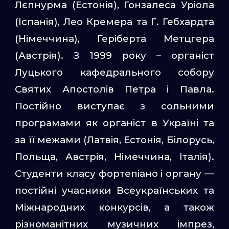
Лєпнурма (Естонія), Гонзалеса Уріола
(Іспанія), Лео Кремера та Г. Гебхардта
(Німеччина), Геріберта Метцгера
(Австрія). З 1999 року – органіст
Луцького кафедрального собору
Святих Апостолів Петра і Павла.
Постійно виступає з сольними
програмами як органіст в Україні та
за її межами (Латвія, Естонія, Білорусь,
Польща, Австрія, Німеччина, Італія).
Студенти класу фортепіано і органу —
постійні учасники Всеукраїнських та
Міжнародних конкурсів, а також
різноманітних музичних імпрез,