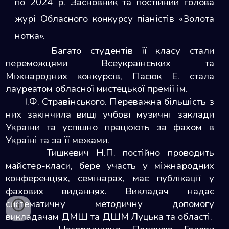
по 2024 р. Засновник та постійний голова
журі Обласного конкурсу піаністів «Золота
нотка».
Багато студентів її класу стали
переможцями Всеукраїнських та
Міжнародних конкурсів, Пасюк Е. стала
лауреатом обласної мистецької премії ім.
І.Ф. Стравінського. Переважна більшість з
них закінчила вищі учбові музичні заклади
України та успішно працюють за фахом в
Україні та за її межами.
Тишкевич Н.П. постійно проводить
майстер-класи, бере участь у міжнародних
конференціях, семінарах, має публікації у
фахових виданнях. Викладач надає
систематичну методичну допомогу
викладачам ДМШ та ДШМ Луцька та області.