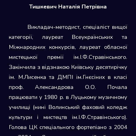
Тишкевич Наталія Петрівна
Викладач-методист, спеціаліст вищої
категорії, лауреат Всеукраїнських та
Міжнародних конкурсів, лауреат обласної
мистецької премії ім.І.Ф.Стравінського.
Закінчила з відзнакою Київську десятирічку
ім. М.Лисенка та
Д
МПІ ім.Гнєсіних в класі
проф. Александрова О.О. Почала
працювати у 1980 р. в Луцькому музичному
училищі (нині Волинський фаховий коледж
культури і мистецтв ім.І.Ф.Стравінського).
Голова ЦК спеціального фортепіано з 2004