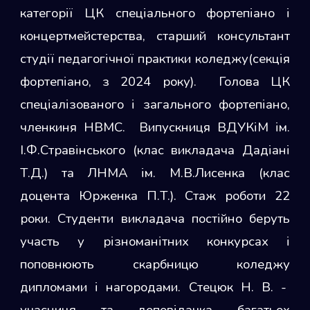
категорії ЦК спеціального фортепіано і
концертмейстерства, старший консультант
студії педагогічної практики коледжу(секція
фортепіано, з 2024 року). Голова ЦК
спеціалізованого і загального фортепіано,
членкиня НВМС. Випускниця ВДУКіМ ім.
І.Ф.Стравінського (клас викладача Дадіані
Т.Д.) та ЛНМА ім. М.В.Лисенка (клас
доцента Юрженка П.Т.). Стаж роботи 22
роки. Студенти викладача постійно беруть
участь у різноманітних конкурсах і
поповнюють скарбницю коледжу
дипломами і нагородами. Стецюк Н. В. -