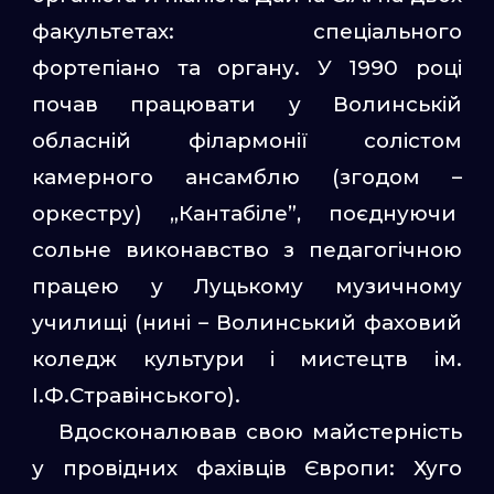
факультетах: спеціального
фортепіано та органу. У 1990 році
почав працювати у Волинській
обласній філармонії солістом
камерного ансамблю (згодом –
оркестру) „Кантабіле”, поєднуючи
сольне виконавство з педагогічною
працею у Луцькому музичному
училищі (нині – Волинський фаховий
коледж культури і мистецтв ім.
І.Ф.Стравінського).
Вдосконалював свою майстерність
у провідних фахівців Європи: Хуго