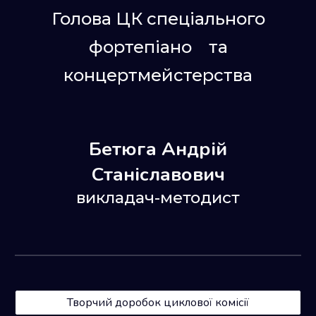
Голова ЦК спеціального
фортепіано та
концертмейстерства
Бетюга Андрій
Станіславович
викладач-методист
Творчий доробок циклової комісії