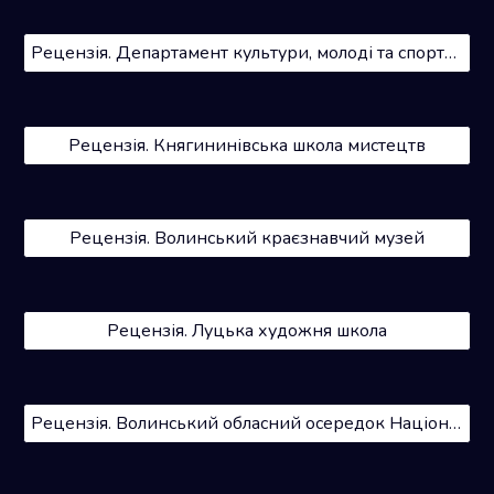
Рецензія. Департамент культури, молоді та спорту Волинської обласної державної адміністрації
Рецензія. Княгининівська школа мистецтв
Рецензія. Волинський краєзнавчий музей
Рецензія. Луцька художня школа
Рецензія. Волинський обласний осередок Національної спілки майстрів народного мистецтва України