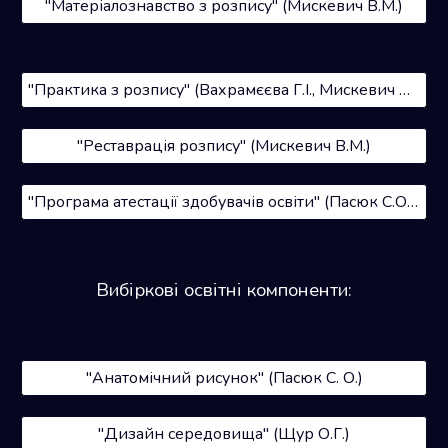
"Матеріалознавство з розпису" (Мискевич В.М.)
"Практика з розпису" (Вахрамєєва Г.І., Мискевич В.М.)
"Реставрація розпису" (Мискевич В.М.)
"Програма атестації здобувачів освіти" (Пасюк С.О., Вахрамєєва Г.І., Мискевич В.М.)
Вибіркові освітні компоненти:
"Анатомічний рисунок" (Пасюк С. О.)
"Дизайн середовища" (Щур О.Г.)