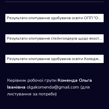
Результати опитування здобувачів освіти ОПП "Образотворче мистецтво. Розпис" щодо якості освітнього процесу
Результати опитування стейкголдерів щодо якості ОПП "Образотворче мистецтво. Розпис"
Результати опитування здобувачів освіти Коледжу щодо якості освітнього процесу 2024
Керівник робочої групи
Коменда Ольга
Іванівна
olgakomenda@gmail.com (для
листування за потреби)