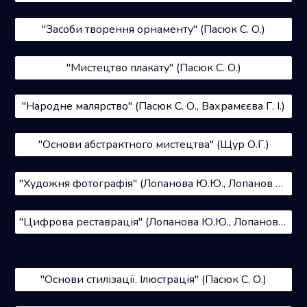
"Засоби творення орнаменту" (Пасюк С. О.)
"Мистецтво плакату" (Пасюк С. О.)
"Народне малярство" (Пасюк С. О., Вахрамєєва Г. І.)
"Основи абстрактного мистецтва" (Щур О.Г.)
"Художня фотографія" (Лопанова Ю.Ю., Лопанов О.В.)
"Цифрова реставрація" (Лопанова Ю.Ю., Лопанов О.В.)
"Основи стилізації. Ілюстрація" (Пасюк С. О.)