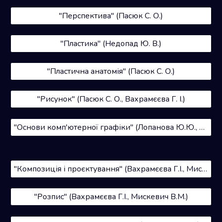
"Перспектива" (Пасюк С. О.)
"Пластика" (Недопад Ю. В.)
"Пластична анатомія" (Пасюк С. О.)
"Рисунок" (Пасюк С. О., Вахрамєєва Г. І.)
"Основи комп'ютерної графіки" (Лопанова Ю.Ю., Лопанов О.В.)
"Композиція і проєктування" (Вахрамєєва Г.І., Мискевич В.М.)
"Розпис" (Вахрамєєва Г.І., Мискевич В.М.)