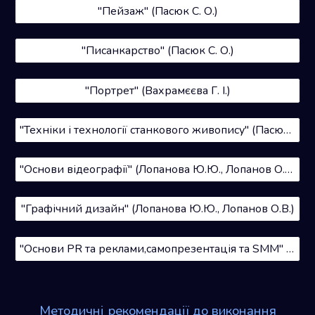
"Пейзаж" (Пасюк С. О.)
"Писанкарство" (Пасюк С. О.)
"Портрет" (Вахрамєєва Г. І.)
"Техніки і технології станкового живопису" (Пасюк С. О.)
"Основи відеографії" (Лопанова Ю.Ю., Лопанов О.В.)
"Графічний дизайн" (Лопанова Ю.Ю., Лопанов О.В.)
"Основи PR та реклами,самопрезентація та SМM" (Лопанова Ю.Ю., Лопанов О.В.)
Методичні рекомендації до виконання