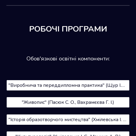
РОБОЧІ ПРОГРАМИ
Обов'язкові освітні компоненти:
"Виробнича та переддипломна практика" (Щур І.Р., Щур О.Г.)
"Живопис" (Пасюк С. О., Вахрамєєва Г. І.)
"Історія образотворчого мистецтва" (Хмілевська І. С.)