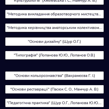
"Культурологія" (Хмілевська І. С., Мамчур А. В.)
"Методика викладання образотворчого мистецтва" (Пасюк С. О.)
"Методика керівництва аматорським колективом" (Пасюк С. О.)
"Основи дизайну" (Щур О.Г.)
"Типографія" (Лопанова Ю.Ю., Лопанов О.В.)
"Основи кольорознавства" (Вахрамєєва Г. І.)
"Основи реставрації" (Пасюк С. О., Мамчур А. В.)
"Педагогічна практика" (Щур О.Г., Лопанова Ю.Ю., Вахрамєєва Г.І.)